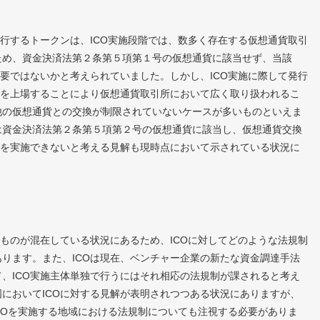
行するトークンは、ICO実施段階では、数多く存在する仮想通貨取引
ため、資金決済法第２条第５項第１号の仮想通貨に該当せず、当該
不要ではないかと考えられていました。しかし、ICO実施に際して発行
ンを上場することにより仮想通貨取引所において広く取り扱われるこ
他の仮想通貨との交換が制限されていないケースが多いものといえま
は資金決済法第２条第５項第２号の仮想通貨に該当し、仮想通貨交換
Oを実施できないと考える見解も現時点において示されている状況に
ものが混在している状況にあるため、ICOに対してどのような法規制
ります。また、ICOは現在、ベンチャー企業の新たな資金調達手法
、ICO実施主体単独で行うにはそれ相応の法規制が課されると考え
においてICOに対する見解が表明されつつある状況にありますが、
ICOを実施する地域における法規制についても注視する必要がありま