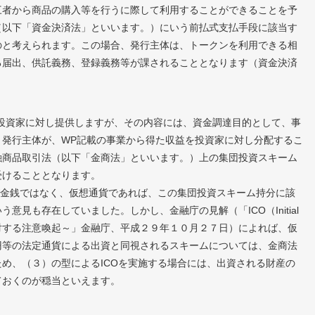
者から商品の購入等を行うに際して利用することができることを予
（以下「資金決済法」といいます。）にいう前払式支払手段に該当す
のと考えられます。この場合、発行主体は、トークンを利用できる相
る届出、供託義務、登録義務等が課されることとなります（資金決済
投資家に対し提供しますが、その内容には、資金調達目的として、事
、発行主体が、WP記載の事業から得た収益を投資家に対し分配するこ
融商品取引法（以下「金商法」といいます。）上の集団投資スキーム
受けることとなります。
が金銭ではなく、仮想通貨であれば、この集団投資スキーム持分に該
見も存在していました。しかし、金融庁の見解（「ICO（Initial
事業者に対する注意喚起～」金融庁、平成２９年１０月２７日）によれば、仮
円等の法定通貨による出資と同視されるスキームについては、金商法
め、（３）の型によるICOを実施する場合には、出資される財産の
ておくのが穏当といえます。