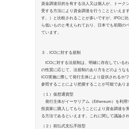
資金調達目的を有する法人又は個人が、トークン
受する方法により資金調達を行うことといえます。ICOは、
す。）と比較されることが多いですが、IPOに
ら低いものと考えられており、日本でも初期のベ
ています。
３．ICOに対する規制
ICOに対する法規制は、明確に存在しているわ
の性質に応じて、法規制のあり方をどのような
ICO実施に際して発行主体により提供されるホワイ
参照することにより把握することが可能でありま
（１）仮想通貨型
発行主体がイーサリアム（Ethereum）を
投資家に購入してもらうことにより資金調達を実
る方法であるといえます。これに関して議論さ
（２）前払式支払手段型