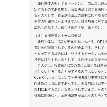
発行主体の発行するトークンが、自己又は第三
定するものである場合、資金決済に関する法律
るものとして、資金決済法上の規制に服するも
手方の範囲等にもよりますが、財務局長に対す
法第５条第１項、第１４条第１項、第７条）。
（３）集団投資スキーム持分型
発行主体は、ICOを実施するにあたり、WPを
業計画が記載されているのが通常です。そして
とを予定する場合には、発行するトークンは金
持分に該当するものとして、金商法上の規制を
この点は、投資家がICOの際に出資する財産
当しないと考えることができるのではないかという意
Coin Offering）について～利用者及び
想通貨による出資であっても、実質的には日本
規制に服することとなるとされています。そのた
種類に関係なく、金商法規制が及ぶものと考え