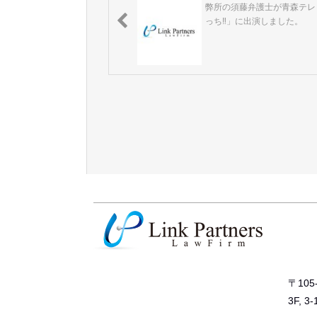
弊所の須藤弁護士が青森テレ
っち‼」に出演しました。
〒10
3F, 3-