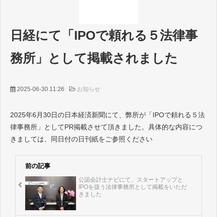
採用情報等
お問い合わせ
日経にて「IPOで頼れる５法律事
務所」として掲載されました
2025-06-30 11:26
お知らせ
2025年6月30日の日本経済新聞にて、弊所が「IPOで頼れる５法
律事務所」としてPR掲載させて頂きました。具体的な内容につ
きましては、同日付の日刊紙をご参照ください
前の記事
公認会計士ナビにて、スタートアップと
IPOを扱う法律事務所として掲載をいただ
きました